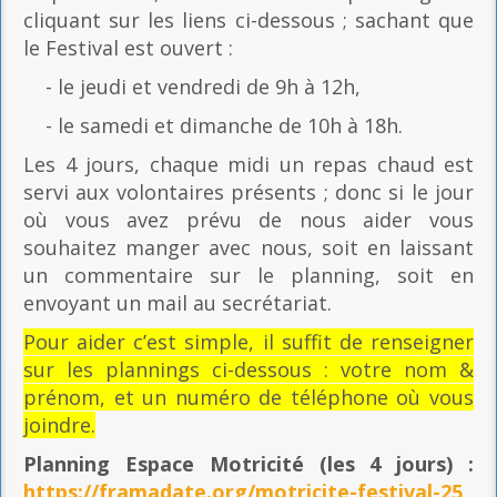
cliquant sur les liens ci-dessous ; sachant que
le Festival est ouvert :
- le jeudi et vendredi de 9h à 12h,
- le samedi et dimanche de 10h à 18h.
Les 4 jours, chaque midi un repas chaud est
servi aux volontaires présents ; donc si le jour
où vous avez prévu de nous aider vous
souhaitez manger avec nous, soit en laissant
un commentaire sur le planning, soit en
envoyant un mail au secrétariat.
Pour aider c’est simple, il suffit de renseigner
sur les plannings ci-dessous : votre nom &
prénom, et un numéro de téléphone où vous
joindre.
Planning Espace Motricité
(les 4 jours) :
https://framadate.org/motricite-festival-25