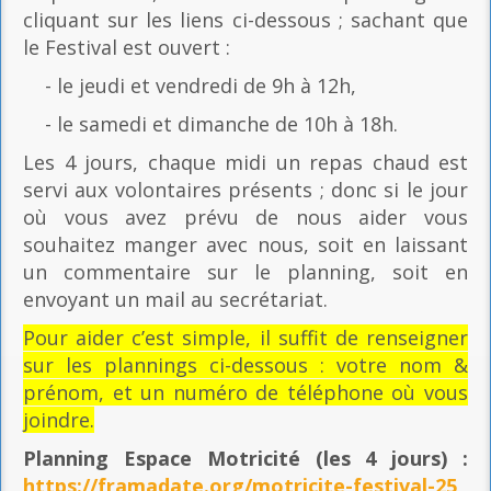
cliquant sur les liens ci-dessous ; sachant que
le Festival est ouvert :
- le jeudi et vendredi de 9h à 12h,
- le samedi et dimanche de 10h à 18h.
Les 4 jours, chaque midi un repas chaud est
servi aux volontaires présents ; donc si le jour
où vous avez prévu de nous aider vous
souhaitez manger avec nous, soit en laissant
un commentaire sur le planning, soit en
envoyant un mail au secrétariat.
Pour aider c’est simple, il suffit de renseigner
sur les plannings ci-dessous : votre nom &
prénom, et un numéro de téléphone où vous
joindre.
Planning Espace Motricité
(les 4 jours) :
https://framadate.org/motricite-festival-25