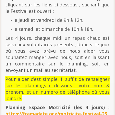
cliquant sur les liens ci-dessous ; sachant que
le Festival est ouvert :
- le jeudi et vendredi de 9h à 12h,
- le samedi et dimanche de 10h à 18h.
Les 4 jours, chaque midi un repas chaud est
servi aux volontaires présents ; donc si le jour
où vous avez prévu de nous aider vous
souhaitez manger avec nous, soit en laissant
un commentaire sur le planning, soit en
envoyant un mail au secrétariat.
Pour aider c’est simple, il suffit de renseigner
sur les plannings ci-dessous : votre nom &
prénom, et un numéro de téléphone où vous
joindre.
Planning Espace Motricité
(les 4 jours) :
https://framadate.org/motricite-festival-25