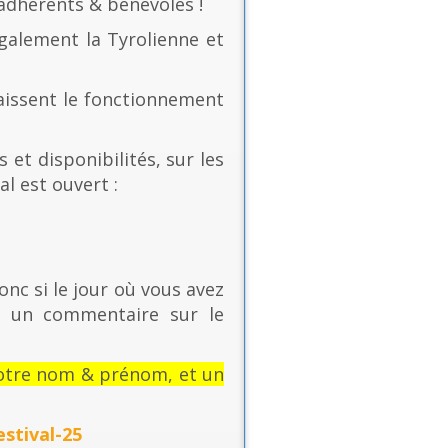
 adhérents & bénévoles !
également la Tyrolienne et
naissent le fonctionnement
 et disponibilités, sur les
al est ouvert :
onc si le jour où vous avez
t un commentaire sur le
: votre nom & prénom, et un
stival-25