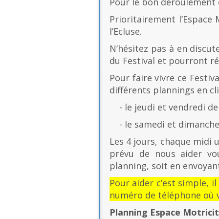
Pour le bon déroulement d
Prioritairement l’Espace 
l’Ecluse.
N’hésitez pas à en discut
du Festival et pourront r
Pour faire vivre ce Festiv
différents plannings en cli
- le jeudi et vendredi de
- le samedi et dimanche 
Les 4 jours, chaque midi u
prévu de nous aider vo
planning, soit en envoyant
Pour aider c’est simple, i
numéro de téléphone où v
Planning Espace Motrici