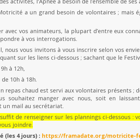
es activités, l'Apnée a besoin de l’ensemble de ses
Motricité a un grand besoin de volontaires ; mais 
er avec vos animateurs, la plupart d’entre eux con
épondre à vos interrogations.
al, nous vous invitons à vous inscrire selon vos envies
quant sur les liens ci-dessous ; sachant que le Festiv
 9h à 12h,
de 10h à 18h.
n repas chaud est servi aux volontaires présents ; d
us souhaitez manger avec nous, soit en laissan
 un mail au secrétariat.
l suffit de renseigner sur les plannings ci-dessous 
ous joindre.
té
(les 4 jours) :
https://framadate.org/motricite-fe