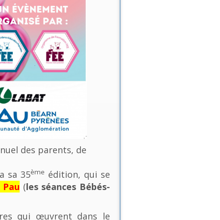
nnuel des parents, de
ème
a sa 35
édition, qui se
e Pau
(
les séances Bébés-
ures qui œuvrent dans le