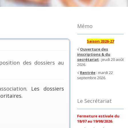
Mémo
Saison 2026-27
√
Ouverture des
inscriptions & du
secrétariat
: jeudi 20 août
position des dossiers au
2026.
√
Rentrée
: mardi 22
septembre 2026.
ssociation
. Les dossiers
oritaires.
Le Secrétariat
Fermeture estivale du
18/07 au 19/08/2026.