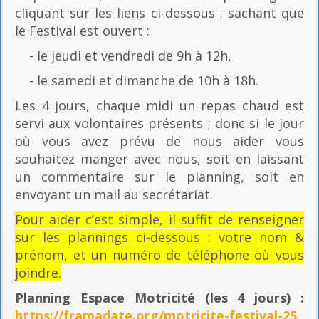
cliquant sur les liens ci-dessous ; sachant que
le Festival est ouvert :
- le jeudi et vendredi de 9h à 12h,
- le samedi et dimanche de 10h à 18h.
Les 4 jours, chaque midi un repas chaud est
servi aux volontaires présents ; donc si le jour
où vous avez prévu de nous aider vous
souhaitez manger avec nous, soit en laissant
un commentaire sur le planning, soit en
envoyant un mail au secrétariat.
Pour aider c’est simple, il suffit de renseigner
sur les plannings ci-dessous : votre nom &
prénom, et un numéro de téléphone où vous
joindre.
Planning Espace Motricité
(les 4 jours) :
https://framadate.org/motricite-festival-25