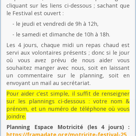
cliquant sur les liens ci-dessous ; sachant que
le Festival est ouvert :
- le jeudi et vendredi de 9h à 12h,
- le samedi et dimanche de 10h à 18h.
Les 4 jours, chaque midi un repas chaud est
servi aux volontaires présents ; donc si le jour
où vous avez prévu de nous aider vous
souhaitez manger avec nous, soit en laissant
un commentaire sur le planning, soit en
envoyant un mail au secrétariat.
Pour aider c’est simple, il suffit de renseigner
sur les plannings ci-dessous : votre nom &
prénom, et un numéro de téléphone où vous
joindre.
Planning Espace Motricité
(les 4 jours) :
https://framadate.org/motricite-festival-25