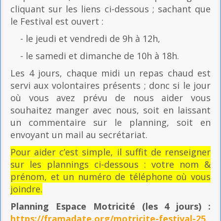
cliquant sur les liens ci-dessous ; sachant que
le Festival est ouvert :
- le jeudi et vendredi de 9h à 12h,
- le samedi et dimanche de 10h à 18h.
Les 4 jours, chaque midi un repas chaud est
servi aux volontaires présents ; donc si le jour
où vous avez prévu de nous aider vous
souhaitez manger avec nous, soit en laissant
un commentaire sur le planning, soit en
envoyant un mail au secrétariat.
Pour aider c’est simple, il suffit de renseigner
sur les plannings ci-dessous : votre nom &
prénom, et un numéro de téléphone où vous
joindre.
Planning Espace Motricité
(les 4 jours) :
https://framadate.org/motricite-festival-25