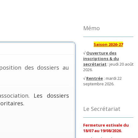
Mémo
Saison 2026-27
√
Ouverture des
inscriptions & du
secrétariat
: jeudi 20 août
position des dossiers au
2026.
√
Rentrée
: mardi 22
septembre 2026.
ssociation
. Les dossiers
oritaires.
Le Secrétariat
Fermeture estivale du
18/07 au 19/08/2026.