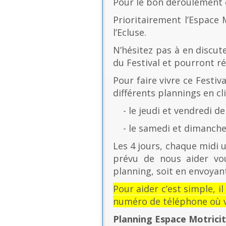
Pour le bon déroulement d
Prioritairement l’Espace 
l’Ecluse.
N’hésitez pas à en discut
du Festival et pourront r
Pour faire vivre ce Festiv
différents plannings en cli
- le jeudi et vendredi de
- le samedi et dimanche 
Les 4 jours, chaque midi u
prévu de nous aider vo
planning, soit en envoyant
Pour aider c’est simple, i
numéro de téléphone où v
Planning Espace Motrici