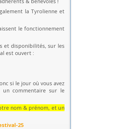
 adhérents & bénévoles !
également la Tyrolienne et
naissent le fonctionnement
 et disponibilités, sur les
al est ouvert :
onc si le jour où vous avez
t un commentaire sur le
: votre nom & prénom, et un
stival-25