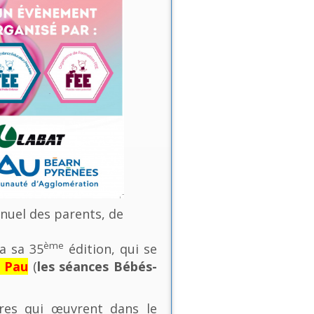
nnuel des parents, de
ème
a sa 35
édition, qui se
e Pau
(
les séances Bébés-
ures qui œuvrent dans le