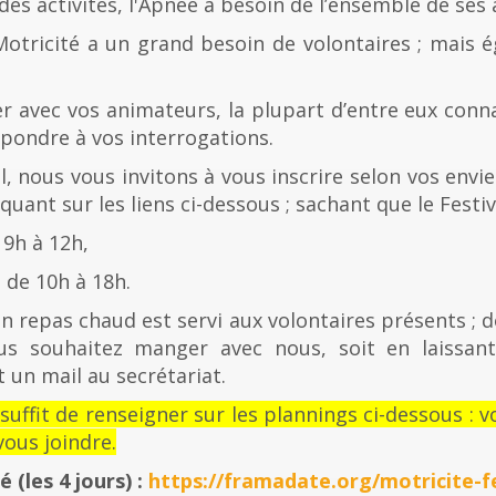
es activités, l'Apnée a besoin de l’ensemble de ses
Motricité a un grand besoin de volontaires ; mais 
er avec vos animateurs, la plupart d’entre eux con
épondre à vos interrogations.
al, nous vous invitons à vous inscrire selon vos envies
quant sur les liens ci-dessous ; sachant que le Festiv
 9h à 12h,
de 10h à 18h.
n repas chaud est servi aux volontaires présents ; d
us souhaitez manger avec nous, soit en laissan
 un mail au secrétariat.
l suffit de renseigner sur les plannings ci-dessous 
ous joindre.
té
(les 4 jours) :
https://framadate.org/motricite-fe