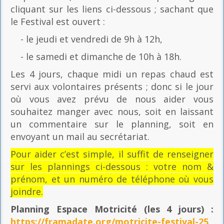
cliquant sur les liens ci-dessous ; sachant que
le Festival est ouvert :
- le jeudi et vendredi de 9h à 12h,
- le samedi et dimanche de 10h à 18h.
Les 4 jours, chaque midi un repas chaud est
servi aux volontaires présents ; donc si le jour
où vous avez prévu de nous aider vous
souhaitez manger avec nous, soit en laissant
un commentaire sur le planning, soit en
envoyant un mail au secrétariat.
Pour aider c’est simple, il suffit de renseigner
sur les plannings ci-dessous : votre nom &
prénom, et un numéro de téléphone où vous
joindre.
Planning Espace Motricité
(les 4 jours) :
https://framadate.org/motricite-festival-25