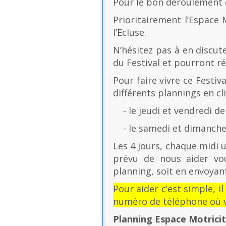
Pour le bon déroulement d
Prioritairement l’Espace 
l’Ecluse.
N’hésitez pas à en discut
du Festival et pourront r
Pour faire vivre ce Festiv
différents plannings en cli
- le jeudi et vendredi de
- le samedi et dimanche 
Les 4 jours, chaque midi u
prévu de nous aider vo
planning, soit en envoyant
Pour aider c’est simple, i
numéro de téléphone où v
Planning Espace Motrici