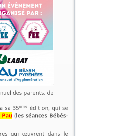
nnuel des parents, de
ème
a sa 35
édition, qui se
e Pau
(
les séances Bébés-
ures qui œuvrent dans le