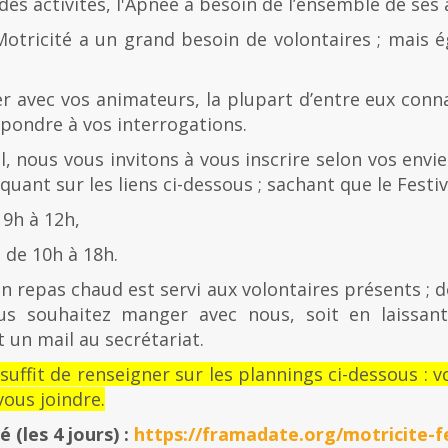
es activités, l'Apnée a besoin de l’ensemble de ses
Motricité a un grand besoin de volontaires ; mais 
er avec vos animateurs, la plupart d’entre eux con
épondre à vos interrogations.
al, nous vous invitons à vous inscrire selon vos envies
quant sur les liens ci-dessous ; sachant que le Festiv
 9h à 12h,
de 10h à 18h.
n repas chaud est servi aux volontaires présents ; d
us souhaitez manger avec nous, soit en laissan
 un mail au secrétariat.
l suffit de renseigner sur les plannings ci-dessous 
ous joindre.
té
(les 4 jours) :
https://framadate.org/motricite-fe