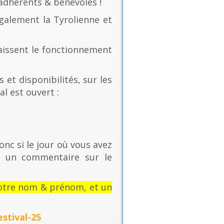
 adhérents & bénévoles !
également la Tyrolienne et
naissent le fonctionnement
 et disponibilités, sur les
al est ouvert :
onc si le jour où vous avez
t un commentaire sur le
: votre nom & prénom, et un
stival-25