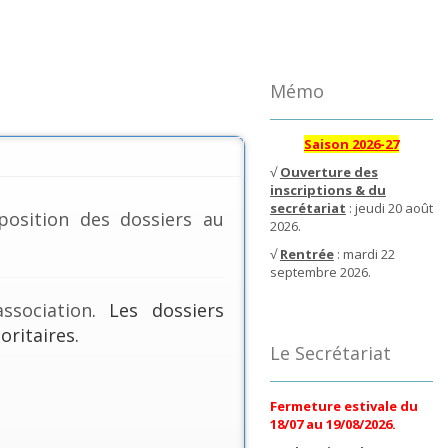
Mémo
Saison 2026-27
√
Ouverture des
inscriptions & du
secrétariat
: jeudi 20 août
position des dossiers au
2026.
√
Rentrée
: mardi 22
septembre 2026.
ssociation
. Les dossiers
oritaires.
Le Secrétariat
Fermeture estivale du
18/07 au 19/08/2026.