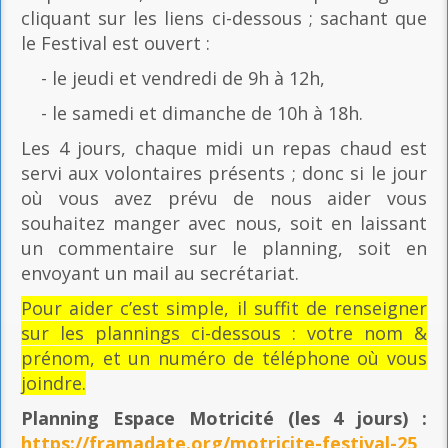
cliquant sur les liens ci-dessous ; sachant que
le Festival est ouvert :
- le jeudi et vendredi de 9h à 12h,
- le samedi et dimanche de 10h à 18h.
Les 4 jours, chaque midi un repas chaud est
servi aux volontaires présents ; donc si le jour
où vous avez prévu de nous aider vous
souhaitez manger avec nous, soit en laissant
un commentaire sur le planning, soit en
envoyant un mail au secrétariat.
Pour aider c’est simple, il suffit de renseigner
sur les plannings ci-dessous : votre nom &
prénom, et un numéro de téléphone où vous
joindre.
Planning Espace Motricité
(les 4 jours) :
https://framadate.org/motricite-festival-25