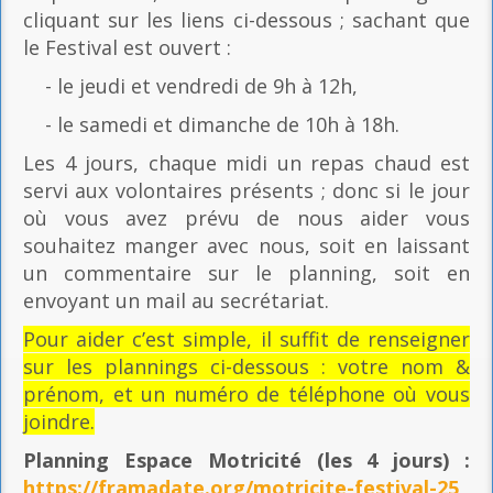
cliquant sur les liens ci-dessous ; sachant que
le Festival est ouvert :
- le jeudi et vendredi de 9h à 12h,
- le samedi et dimanche de 10h à 18h.
Les 4 jours, chaque midi un repas chaud est
servi aux volontaires présents ; donc si le jour
où vous avez prévu de nous aider vous
souhaitez manger avec nous, soit en laissant
un commentaire sur le planning, soit en
envoyant un mail au secrétariat.
Pour aider c’est simple, il suffit de renseigner
sur les plannings ci-dessous : votre nom &
prénom, et un numéro de téléphone où vous
joindre.
Planning Espace Motricité
(les 4 jours) :
https://framadate.org/motricite-festival-25