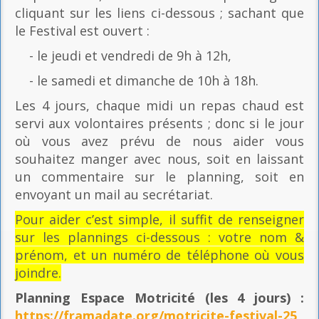
cliquant sur les liens ci-dessous ; sachant que
le Festival est ouvert :
- le jeudi et vendredi de 9h à 12h,
- le samedi et dimanche de 10h à 18h.
Les 4 jours, chaque midi un repas chaud est
servi aux volontaires présents ; donc si le jour
où vous avez prévu de nous aider vous
souhaitez manger avec nous, soit en laissant
un commentaire sur le planning, soit en
envoyant un mail au secrétariat.
Pour aider c’est simple, il suffit de renseigner
sur les plannings ci-dessous : votre nom &
prénom, et un numéro de téléphone où vous
joindre.
Planning Espace Motricité
(les 4 jours) :
https://framadate.org/motricite-festival-25