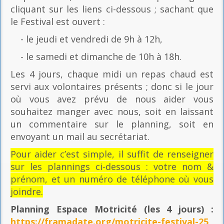
cliquant sur les liens ci-dessous ; sachant que
le Festival est ouvert :
- le jeudi et vendredi de 9h à 12h,
- le samedi et dimanche de 10h à 18h.
Les 4 jours, chaque midi un repas chaud est
servi aux volontaires présents ; donc si le jour
où vous avez prévu de nous aider vous
souhaitez manger avec nous, soit en laissant
un commentaire sur le planning, soit en
envoyant un mail au secrétariat.
Pour aider c’est simple, il suffit de renseigner
sur les plannings ci-dessous : votre nom &
prénom, et un numéro de téléphone où vous
joindre.
Planning Espace Motricité
(les 4 jours) :
https://framadate.org/motricite-festival-25