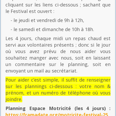
cliquant sur les liens ci-dessous ; sachant que
le Festival est ouvert :
- le jeudi et vendredi de 9h à 12h,
- le samedi et dimanche de 10h à 18h.
Les 4 jours, chaque midi un repas chaud est
servi aux volontaires présents ; donc si le jour
où vous avez prévu de nous aider vous
souhaitez manger avec nous, soit en laissant
un commentaire sur le planning, soit en
envoyant un mail au secrétariat.
Pour aider c’est simple, il suffit de renseigner
sur les plannings ci-dessous : votre nom &
prénom, et un numéro de téléphone où vous
joindre.
Planning Espace Motricité
(les 4 jours) :
https://framadate.org/motricite-festival-25