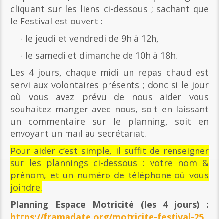
cliquant sur les liens ci-dessous ; sachant que
le Festival est ouvert :
- le jeudi et vendredi de 9h à 12h,
- le samedi et dimanche de 10h à 18h.
Les 4 jours, chaque midi un repas chaud est
servi aux volontaires présents ; donc si le jour
où vous avez prévu de nous aider vous
souhaitez manger avec nous, soit en laissant
un commentaire sur le planning, soit en
envoyant un mail au secrétariat.
Pour aider c’est simple, il suffit de renseigner
sur les plannings ci-dessous : votre nom &
prénom, et un numéro de téléphone où vous
joindre.
Planning Espace Motricité
(les 4 jours) :
https://framadate.org/motricite-festival-25