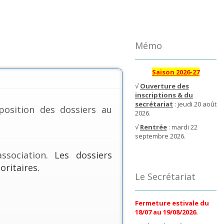
Mémo
Saison 2026-27
√
Ouverture des
inscriptions & du
secrétariat
: jeudi 20 août
position des dossiers au
2026.
√
Rentrée
: mardi 22
septembre 2026.
ssociation
. Les dossiers
oritaires.
Le Secrétariat
Fermeture estivale du
18/07 au 19/08/2026.