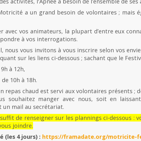
es activités, l'Apnée a besoin de l’ensemble de ses
Motricité a un grand besoin de volontaires ; mais 
er avec vos animateurs, la plupart d’entre eux con
épondre à vos interrogations.
al, nous vous invitons à vous inscrire selon vos envies
quant sur les liens ci-dessous ; sachant que le Festiv
 9h à 12h,
de 10h à 18h.
n repas chaud est servi aux volontaires présents ; d
us souhaitez manger avec nous, soit en laissan
 un mail au secrétariat.
l suffit de renseigner sur les plannings ci-dessous 
ous joindre.
té
(les 4 jours) :
https://framadate.org/motricite-fe