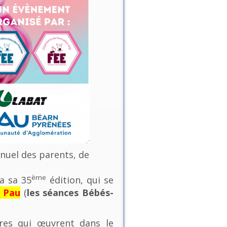
nnuel des parents, de
ème
a sa 35
édition, qui se
e Pau
(
les séances Bébés-
ures qui œuvrent dans le