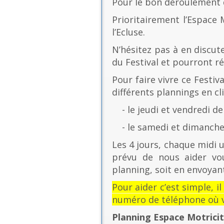
Pour le bon déroulement d
Prioritairement l’Espace 
l’Ecluse.
N’hésitez pas à en discut
du Festival et pourront r
Pour faire vivre ce Festiv
différents plannings en cli
- le jeudi et vendredi de
- le samedi et dimanche 
Les 4 jours, chaque midi u
prévu de nous aider vo
planning, soit en envoyant
Pour aider c’est simple, i
numéro de téléphone où v
Planning Espace Motrici