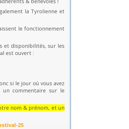
 adhérents & bénévoles !
également la Tyrolienne et
naissent le fonctionnement
 et disponibilités, sur les
al est ouvert :
onc si le jour où vous avez
t un commentaire sur le
: votre nom & prénom, et un
stival-25