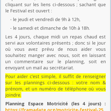
cliquant sur les liens ci-dessous ; sachant que
le Festival est ouvert :
- le jeudi et vendredi de 9h à 12h,
- le samedi et dimanche de 10h à 18h.
Les 4 jours, chaque midi un repas chaud est
servi aux volontaires présents ; donc si le jour
où vous avez prévu de nous aider vous
souhaitez manger avec nous, soit en laissant
un commentaire sur le planning, soit en
envoyant un mail au secrétariat.
Pour aider c’est simple, il suffit de renseigner
sur les plannings ci-dessous : votre nom &
prénom, et un numéro de téléphone où vous
joindre.
Planning Espace Motricité
(les 4 jours) :
https://framadate.org/motricite-festival-25