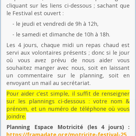
cliquant sur les liens ci-dessous ; sachant que
le Festival est ouvert :
- le jeudi et vendredi de 9h à 12h,
- le samedi et dimanche de 10h à 18h.
Les 4 jours, chaque midi un repas chaud est
servi aux volontaires présents ; donc si le jour
où vous avez prévu de nous aider vous
souhaitez manger avec nous, soit en laissant
un commentaire sur le planning, soit en
envoyant un mail au secrétariat.
Pour aider c’est simple, il suffit de renseigner
sur les plannings ci-dessous : votre nom &
prénom, et un numéro de téléphone où vous
joindre.
Planning Espace Motricité
(les 4 jours) :
https://framadate.org/motricite-festival-25