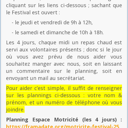
cliquant sur les liens ci-dessous ; sachant que
le Festival est ouvert :
- le jeudi et vendredi de 9h à 12h,
- le samedi et dimanche de 10h à 18h.
Les 4 jours, chaque midi un repas chaud est
servi aux volontaires présents ; donc si le jour
où vous avez prévu de nous aider vous
souhaitez manger avec nous, soit en laissant
un commentaire sur le planning, soit en
envoyant un mail au secrétariat.
Pour aider c’est simple, il suffit de renseigner
sur les plannings ci-dessous : votre nom &
prénom, et un numéro de téléphone où vous
joindre.
Planning Espace Motricité
(les 4 jours) :
https://framadate.org/motricite-festival-25