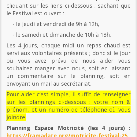
cliquant sur les liens ci-dessous ; sachant que
le Festival est ouvert :
- le jeudi et vendredi de 9h à 12h,
- le samedi et dimanche de 10h à 18h.
Les 4 jours, chaque midi un repas chaud est
servi aux volontaires présents ; donc si le jour
où vous avez prévu de nous aider vous
souhaitez manger avec nous, soit en laissant
un commentaire sur le planning, soit en
envoyant un mail au secrétariat.
Pour aider c’est simple, il suffit de renseigner
sur les plannings ci-dessous : votre nom &
prénom, et un numéro de téléphone où vous
joindre.
Planning Espace Motricité
(les 4 jours) :
https://framadate.org/motricite-festival-25