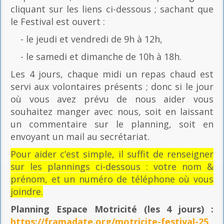
cliquant sur les liens ci-dessous ; sachant que
le Festival est ouvert :
- le jeudi et vendredi de 9h à 12h,
- le samedi et dimanche de 10h à 18h.
Les 4 jours, chaque midi un repas chaud est
servi aux volontaires présents ; donc si le jour
où vous avez prévu de nous aider vous
souhaitez manger avec nous, soit en laissant
un commentaire sur le planning, soit en
envoyant un mail au secrétariat.
Pour aider c’est simple, il suffit de renseigner
sur les plannings ci-dessous : votre nom &
prénom, et un numéro de téléphone où vous
joindre.
Planning Espace Motricité
(les 4 jours) :
https://framadate.org/motricite-festival-25